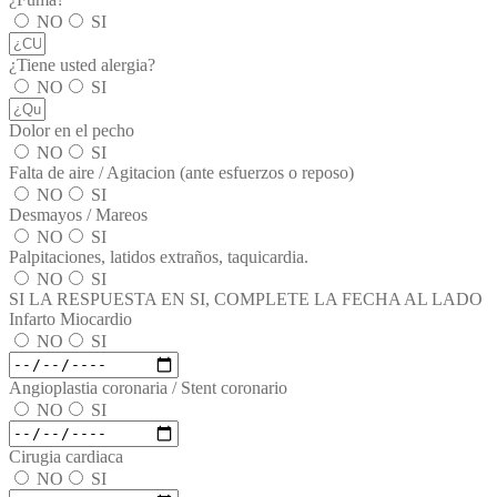
NO
SI
¿Tiene usted alergia?
NO
SI
Dolor en el pecho
NO
SI
Falta de aire / Agitacion (ante esfuerzos o reposo)
NO
SI
Desmayos / Mareos
NO
SI
Palpitaciones, latidos extraños, taquicardia.
NO
SI
SI LA RESPUESTA EN SI, COMPLETE LA FECHA AL LADO
Infarto Miocardio
NO
SI
Angioplastia coronaria / Stent coronario
NO
SI
Cirugia cardiaca
NO
SI