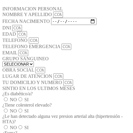
INFORMACION PERSONAL
NOMBRE Y APELLIDO
FECHA NACIMIENTO
DNI
EDAD
TELEFONO
TELEFONO EMERGENCIA
EMAIL
GRUPO SANGUINEO
OBRA SOCIAL
LUGAR DE ATENCION
TU DOMICILIO Y NUMERO
SINTIO EN LOS ULTIMOS MESES
¿Es diabético/a?
NO
SI
¿Tiene colesterol elevado?
NO
SI
¿Le han detectado alguna vez presion arterial alta (hipertensión -
HTA)?
NO
SI
¿Fuma?